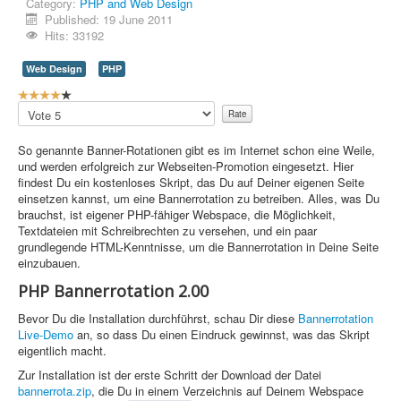
Category:
PHP and Web Design
Published: 19 June 2011
Contact Us
Hits: 33192
Web Design
PHP
U
s
Please
e
Rate
r
So genannte Banner-Rotationen gibt es im Internet schon eine Weile,
R
und werden erfolgreich zur Webseiten-Promotion eingesetzt. Hier
a
findest Du ein kostenloses Skript, das Du auf Deiner eigenen Seite
t
einsetzen kannst, um eine Bannerrotation zu betreiben. Alles, was Du
i
brauchst, ist eigener PHP-fähiger Webspace, die Möglichkeit,
n
Textdateien mit Schreibrechten zu versehen, und ein paar
g
grundlegende HTML-Kenntnisse, um die Bannerrotation in Deine Seite
:
einzubauen.
4
PHP Bannerrotation 2.00
/
Bevor Du die Installation durchführst, schau Dir diese
Bannerrotation
Live-Demo
an, so dass Du einen Eindruck gewinnst, was das Skript
5
eigentlich macht.
Zur Installation ist der erste Schritt der Download der Datei
bannerrota.zip
, die Du in einem Verzeichnis auf Deinem Webspace