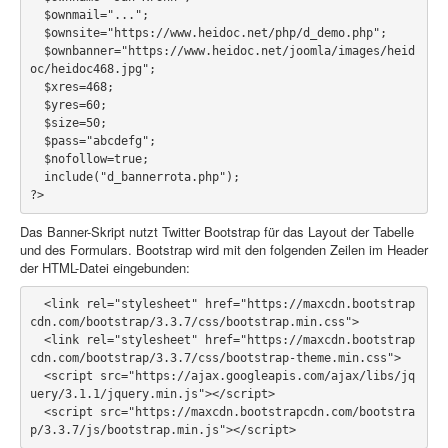
  $ownmail="...";

  $ownsite="https://www.heidoc.net/php/d_demo.php";

  $ownbanner="https://www.heidoc.net/joomla/images/heid
oc/heidoc468.jpg";

  $xres=468;

  $yres=60;

  $size=50;

  $pass="abcdefg";

  $nofollow=true;

  include("d_bannerrota.php");

Das Banner-Skript nutzt Twitter Bootstrap für das Layout der Tabelle
und des Formulars. Bootstrap wird mit den folgenden Zeilen im Header
der HTML-Datei eingebunden:
  <link rel="stylesheet" href="https://maxcdn.bootstrap
cdn.com/bootstrap/3.3.7/css/bootstrap.min.css">

  <link rel="stylesheet" href="https://maxcdn.bootstrap
cdn.com/bootstrap/3.3.7/css/bootstrap-theme.min.css">

  <script src="https://ajax.googleapis.com/ajax/libs/jq
uery/3.1.1/jquery.min.js"></script>

  <script src="https://maxcdn.bootstrapcdn.com/bootstra