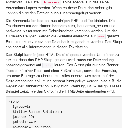
entpackst. Die Datei
sollte ebenfalls in das selbe
.htaccess
Verzeichnis kopiert werden. Wenn es diese Datei dort schon gibt,
können die beiden Dateien auch zusammengefügt werden.
Die Bannerrotation besteht aus einigen PHP- und Textdateien. Die
Textdateien mit den Namen bannerrota.txt, bannerrota_neu.txt und
badwords.txt müssen mit Schreibrechten versehen werden. Um das
zu bewerkstelligen, werden die Schreib/Leserechte auf
gesetzt.
666
Es muss keine zusätzliche Datenbank eingerichtet werden. Das Skript
speichert alle Informationen in diesen Textdateien.
Das Skript kann in jede HTML-Datei eingebaut werden. Um sicher zu
stellen, dass das PHP-Skript geparst wird, muss die Dateiendung
notwendigerweise auf
lauten. Das Skript gibt nur eine Banner-
.php
Tabelle mit einer Kopf- und einer Fußzeile aus, sowie das Formular,
um neue Einträge zu übermitteln. Alles andere, was sonst auf der
Seite erscheinen soll, muss separat hinzugefügt werden, also z.B. die
Regeln der Bannerrotation, Navigation, Werbung, CSS-Design. Dieses
Beispiel zeigt, wie das Skript in die HTML-Seite eingebunden wird:
<?php

  $group=1;

  $title="Banner-Rotation";

  $maxnbr=20;

  $minhits=40;

  $ownname="Jan Krohn";
