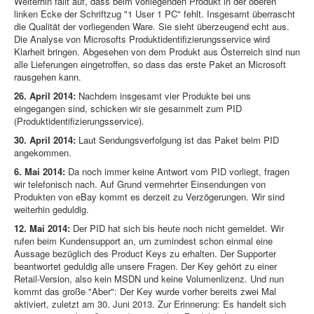
Weiterhin fällt auf, dass beim vorliegenden Produkt in der oberen
linken Ecke der Schriftzug "1 User 1 PC" fehlt. Insgesamt überrascht
die Qualität der vorliegenden Ware. Sie sieht überzeugend echt aus.
Die Analyse von Microsofts Produktidentifizierungsservice wird
Klarheit bringen. Abgesehen von dem Produkt aus Österreich sind nun
alle Lieferungen eingetroffen, so dass das erste Paket an Microsoft
rausgehen kann.
26. April 2014:
Nachdem insgesamt vier Produkte bei uns
eingegangen sind, schicken wir sie gesammelt zum PID
(Produktidentifizierungsservice).
30. April 2014:
Laut Sendungsverfolgung ist das Paket beim PID
angekommen.
6. Mai 2014:
Da noch immer keine Antwort vom PID vorliegt, fragen
wir telefonisch nach. Auf Grund vermehrter Einsendungen von
Produkten von eBay kommt es derzeit zu Verzögerungen. Wir sind
weiterhin geduldig.
12. Mai 2014:
Der PID hat sich bis heute noch nicht gemeldet. Wir
rufen beim Kundensupport an, um zumindest schon einmal eine
Aussage bezüglich des Product Keys zu erhalten. Der Supporter
beantwortet geduldig alle unsere Fragen. Der Key gehört zu einer
Retail-Version, also kein MSDN und keine Volumenlizenz. Und nun
kommt das große "Aber": Der Key wurde vorher bereits zwei Mal
aktiviert, zuletzt am 30. Juni 2013. Zur Erinnerung: Es handelt sich