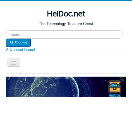
HeiDoc.net
The Technology Treasure Chest
Search
Search
Advanced Search
Toggle
Navigation
Home
About Us
Technology & Science
Bible Apps
Amazon Global
Forum