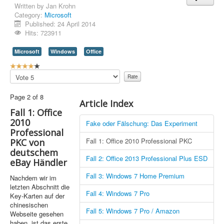
Written by
Jan Krohn
Category:
Microsoft
Published: 24 April 2014
Hits: 723911
Microsoft
Windows
Office
U
s
Please
e
Rate
r
Page 2 of 8
R
Article Index
a
Fall 1: Office
t
2010
Fake oder Fälschung: Das Experiment
i
Professional
n
Fall 1: Office 2010 Professional PKC
PKC von
g
deutschem
:
Fall 2: Office 2013 Professional Plus ESD
eBay Händler
4
Fall 3: Windows 7 Home Premium
Nachdem wir im
letzten Abschnitt die
/
Fall 4: Windows 7 Pro
Key-Karten auf der
chinesischen
5
Fall 5: Windows 7 Pro / Amazon
Webseite gesehen
haben, ist das erste