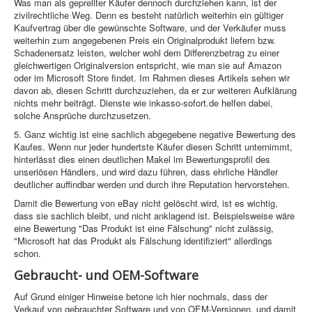
Was man als geprellter Käufer dennoch durchziehen kann, ist der
zivilrechtliche Weg. Denn es besteht natürlich weiterhin ein gültiger
Kaufvertrag über die gewünschte Software, und der Verkäufer muss
weiterhin zum angegebenen Preis ein Originalprodukt liefern bzw.
Schadenersatz leisten, welcher wohl dem Differenzbetrag zu einer
gleichwertigen Originalversion entspricht, wie man sie auf Amazon
oder im Microsoft Store findet. Im Rahmen dieses Artikels sehen wir
davon ab, diesen Schritt durchzuziehen, da er zur weiteren Aufklärung
nichts mehr beiträgt. Dienste wie inkasso-sofort.de helfen dabei,
solche Ansprüche durchzusetzen.
5. Ganz wichtig ist eine sachlich abgegebene negative Bewertung des
Kaufes. Wenn nur jeder hundertste Käufer diesen Schritt unternimmt,
hinterlässt dies einen deutlichen Makel im Bewertungsprofil des
unseriösen Händlers, und wird dazu führen, dass ehrliche Händler
deutlicher auffindbar werden und durch ihre Reputation hervorstehen.
Damit die Bewertung von eBay nicht gelöscht wird, ist es wichtig,
dass sie sachlich bleibt, und nicht anklagend ist. Beispielsweise wäre
eine Bewertung "Das Produkt ist eine Fälschung" nicht zulässig,
"Microsoft hat das Produkt als Fälschung identifiziert" allerdings
schon.
Gebraucht- und OEM-Software
Auf Grund einiger Hinweise betone ich hier nochmals, dass der
Verkauf von gebrauchter Software und von OEM-Versionen, und damit