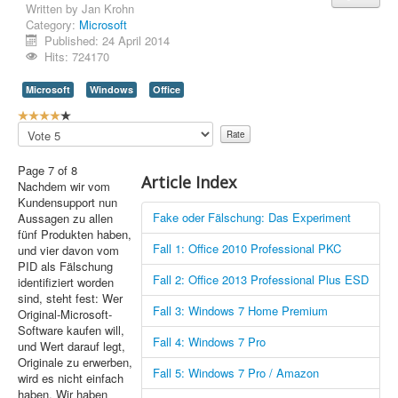
Written by
Jan Krohn
Category:
Microsoft
Contact Us
Published: 24 April 2014
Hits: 724170
Microsoft
Windows
Office
U
s
Please
e
Rate
r
Page 7 of 8
R
Article Index
Nachdem wir vom
a
Kundensupport nun
t
Fake oder Fälschung: Das Experiment
Aussagen zu allen
i
fünf Produkten haben,
n
Fall 1: Office 2010 Professional PKC
und vier davon vom
g
PID als Fälschung
:
Fall 2: Office 2013 Professional Plus ESD
identifiziert worden
sind, steht fest: Wer
4
Fall 3: Windows 7 Home Premium
Original-Microsoft-
Software kaufen will,
/
Fall 4: Windows 7 Pro
und Wert darauf legt,
Originale zu erwerben,
5
Fall 5: Windows 7 Pro / Amazon
wird es nicht einfach
haben. Wir haben