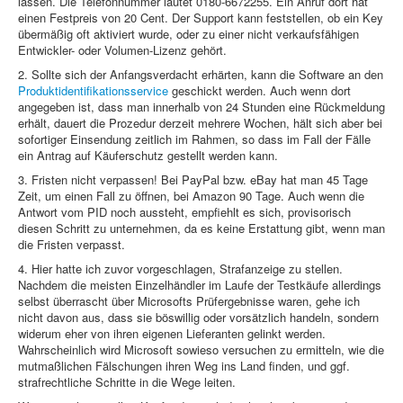
lassen. Die Telefonnummer lautet 0180-6672255. Ein Anruf dort hat
einen Festpreis von 20 Cent. Der Support kann feststellen, ob ein Key
übermäßig oft aktiviert wurde, oder zu einer nicht verkaufsfähigen
Entwickler- oder Volumen-Lizenz gehört.
2. Sollte sich der Anfangsverdacht erhärten, kann die Software an den
Produktidentifikationsservice
geschickt werden. Auch wenn dort
angegeben ist, dass man innerhalb von 24 Stunden eine Rückmeldung
erhält, dauert die Prozedur derzeit mehrere Wochen, hält sich aber bei
sofortiger Einsendung zeitlich im Rahmen, so dass im Fall der Fälle
ein Antrag auf Käuferschutz gestellt werden kann.
3. Fristen nicht verpassen! Bei PayPal bzw. eBay hat man 45 Tage
Zeit, um einen Fall zu öffnen, bei Amazon 90 Tage. Auch wenn die
Antwort vom PID noch aussteht, empfiehlt es sich, provisorisch
diesen Schritt zu unternehmen, da es keine Erstattung gibt, wenn man
die Fristen verpasst.
4. Hier hatte ich zuvor vorgeschlagen, Strafanzeige zu stellen.
Nachdem die meisten Einzelhändler im Laufe der Testkäufe allerdings
selbst überrascht über Microsofts Prüfergebnisse waren, gehe ich
nicht davon aus, dass sie böswillig oder vorsätzlich handeln, sondern
widerum eher von ihren eigenen Lieferanten gelinkt werden.
Wahrscheinlich wird Microsoft sowieso versuchen zu ermitteln, wie die
mutmaßlichen Fälschungen ihren Weg ins Land finden, und ggf.
strafrechtliche Schritte in die Wege leiten.