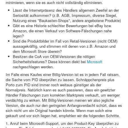
minimieren, wenn sie es auch nicht vollständig eliminieren.
Lässt die Internetpräsenz des Händlers allgemein Zweifel an der
Seriosität aufkommen? (z.B. AGB, Impressum, diverse Siegel,
Nutzung eines "Baukasten-Shops", andere angebotene Produkte)
Gibt es eine Historie schlechter Bewertungen bei eBay bzw.
Amazon, die einen Verkauf von Software-Fälschungen nahe
legen?
Sind die Produktbilder im Fall von Retail-Versionen (nicht OEM)
aussagekräftig, und stimmen mit denen von z.B. Amazon und
dem Microsoft Store überein?
Besitzen die CoA von OEM-Versionen die nötigen
Sicherheitsfeatures? Diese können diekt bei
Microsoft
nachgeschlagen werden.
Im Falle eines Kaufes einer Billig-Version ist es in jedem Fall ratsam,
die Sache vom PID überprüfen zu lassen. Schnäppchenpreis plus
Porto zum PID sind immer noch weitaus günstiger als der
Normalpreis. Natürlich kann es auch passieren, dass ein gewitzter
Händler Fälschungen zum korrekten Marktpreis verkauft, um weniger
verdächtig zu wirken. Mit Billig-Versionen meinen wir also jegliche
Version, die auch nur den geringsten Anfangsverdacht schürt, dass es
sich nicht um ein Original handeln könnte. Wenn man solch eine
gekauft und vor sich liegen hat, empfehlen wir die folgenden Schritte.
1. Anruf beim Microsoft-Support, um den Product-Key überprüfen zu