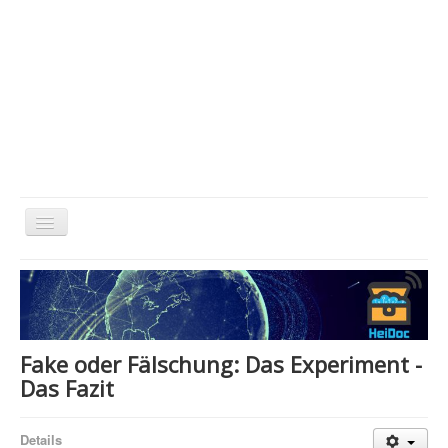
Toggle
Navigation
Home
About Us
Technology & Science
Fake oder Fälschung: Das Experiment -
Bible Apps
Das Fazit
Amazon Global
Details
Forum